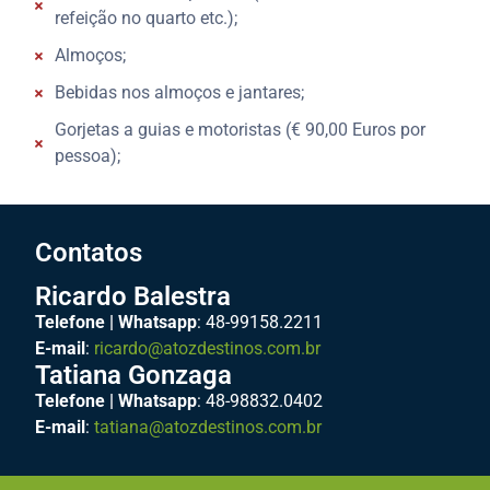
refeição no quarto etc.);
Almoços;
Bebidas nos almoços e jantares;
Gorjetas a guias e motoristas (€ 90,00 Euros por
pessoa);
Contatos
Ricardo Balestra
Telefone | Whatsapp
: 48-99158.2211
E-mail
:
ricardo@atozdestinos.com.br
Tatiana Gonzaga
Telefone | Whatsapp
: 48-98832.0402
E-mail
:
tatiana@atozdestinos.com.br