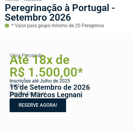
Peregrinação à Portugal -
Setembro 2026
* Valor para grupo mínimo de 20 Peregrinos
Até 18x de
Valor Parcelado
R$ 1.500,00*
Inscrições até Julho de 2025
Saída
15 de Setembro de 2026
Direção Espiritual
Padre Marcos Legnani
RESERVE AGORA!