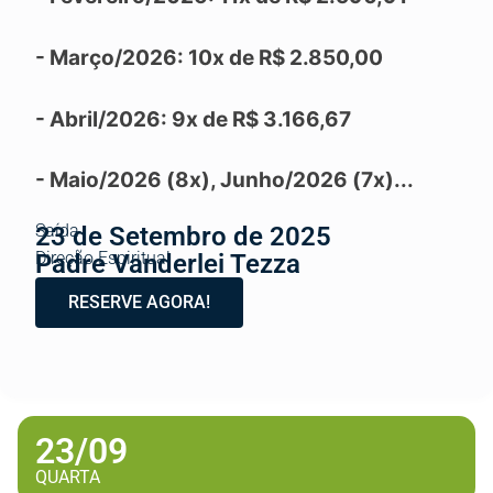
- Março/2026: 10x de R$ 2.850,00
- Abril/2026: 9x de R$ 3.166,67
- Maio/2026 (8x), Junho/2026 (7x)...
Saída
23 de Setembro de 2025
Direção Espiritual
Padre Vanderlei Tezza
RESERVE AGORA!
23/09
QUARTA